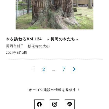
木を訪ねるVol.124 ～長岡の木たち～
長岡市村田 妙法寺の大杉
2024年6月3日
投
1
2
…
7
次
稿
の
の
ペ
オーゴシ建設の情報を発信中！
ペ
ー
ー
ジ