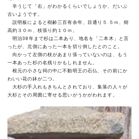
辛うじて「右」がわかるくらいでしょうか、だいぶ
古いようです。
説明板によると樹齢三百有余年、目通り５.５ｍ、樹
高約３０ｍ、枝張り約１０ｍ。
明治38年まで杉は二本あり、地名を「二本木」と言
ったが、北側にあった一本を切り倒したとのこと。
向かって左側の枝があまり張っていないのは、もう
一本あった杉の名残りかもしれません。
根元の小さな祠の中に不動明王の石仏、その前にか
わいい花の鉢が二つ。
大杉の手入れもきちんとされており、集落の人々が
大杉とその周囲に寄せる思いがうかがわれます。