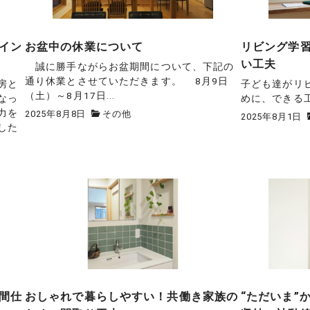
イン
お盆中の休業について
リビング学
い工夫
誠に勝手ながらお盆期間について、下記の
通り休業とさせていただきます。 8月9日
房と
子ども達がリ
（土）～8月17日...
なっ
めに、できる
力を
2025年8月8日
その他
2025年8月1日
した
間仕
おしゃれで暮らしやすい！共働き家族の
“ただいま”