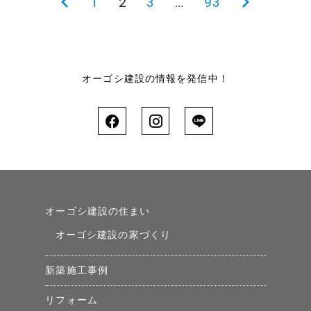
前
1
2
3
…
93
次
の
の
ペ
ペ
ー
ー
オーゴシ建設の情報を発信中！
ジ
ジ
オーゴシ建設の住まい
オーゴシ建設の家づくり
新築施工事例
リフォーム