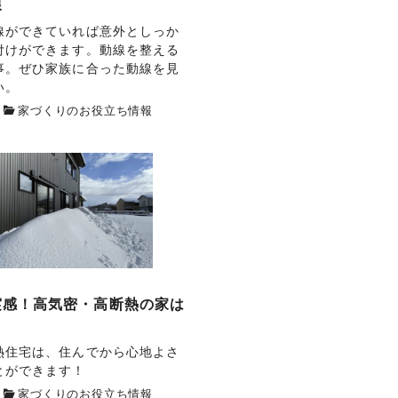
線
線ができていれば意外としっか
付けができます。動線を整える
事。ぜひ家族に合った動線を見
い。
家づくりのお役立ち情報
実感！高気密・高断熱の家は
う
熱住宅は、住んでから心地よさ
とができます！
家づくりのお役立ち情報