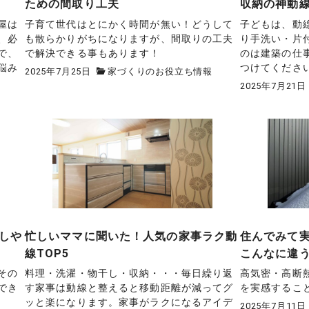
ための間取り工夫
収納の神動
屋は
子育て世代はとにかく時間が無い！どうして
子どもは、動
、必
も散らかりがちになりますが、間取りの工夫
り手洗い・片
で、
で解決できる事もあります！
のは建築の仕
悩み
つけてくださ
2025年7月25日
家づくりのお役立ち情報
2025年7月21日
しや
忙しいママに聞いた！人気の家事ラク動
住んでみて
線TOP5
こんなに違
その
料理・洗濯・物干し・収納・・・毎日繰り返
高気密・高断
でき
す家事は動線と整えると移動距離が減ってグ
を実感するこ
ッと楽になります。家事がラクになるアイデ
2025年7月11日