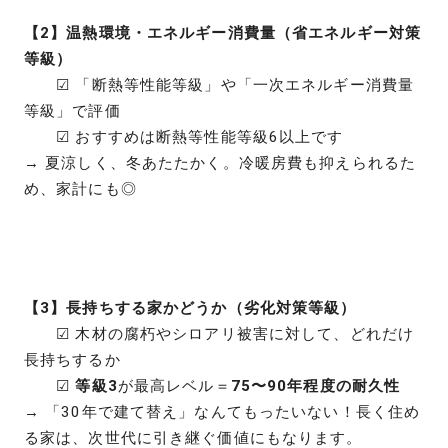
【2】温熱環境・エネルギー消費量（省エネルギー対策
等級）
☑ 「断熱等性能等級」や「一次エネルギー消費量
等級」で評価
☑ おすすめは断熱等性能等級6以上です
→ 夏涼しく、冬あたたかく。冷暖房費も抑えられるた
め、家計にも◎
【3】長持ちする家かどうか（劣化対策等級）
☑ 木材の腐朽やシロアリ被害に対して、どれだけ
長持ちするか
☑
等級3
が最高レベル＝
75〜90年程度の耐久性
→ 「30年で建て替え」なんてもったいない！長く住め
る家は、次世代に引き継ぐ価値にもなります。