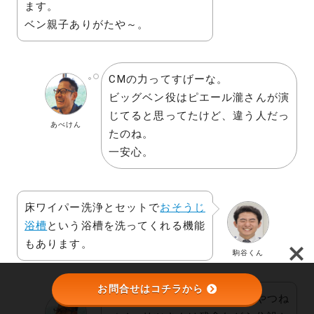
ます。
ベン親子ありがたや～。
CMの力ってすげーな。
ビッグベン役はピエール瀧さんが演
じてると思ってたけど、違う人だっ
あべけん
たのね。
一安心。
床ワイパー洗浄とセットで
おそうじ
浴槽
という浴槽を洗ってくれる機能
もあります。
駒谷くん
お問合せはコチラから
あ、ノーリツさんが開発したやつね