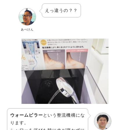
えっ違うの？？
あべけん
ウォームピラー
という整流機構にな
ります。