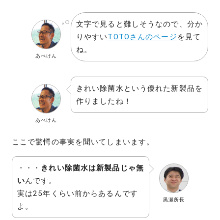
文字で見ると難しそうなので、分か
りやすい
TOTOさんのページ
を見て
ね。
あべけん
きれい除菌水という優れた新製品を
作りましたね！
あべけん
ここで驚愕の事実を聞いてしまいます。
・・・
きれい除菌水は新製品じゃ無
い
んです。
実は25年くらい前からあるんです
黒瀬所長
よ。