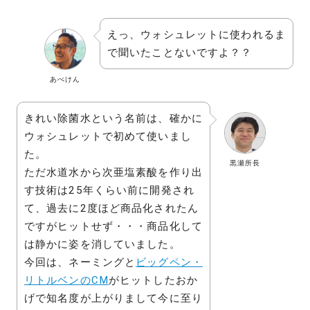
えっ、ウォシュレットに使われるま
で聞いたことないですよ？？
あべけん
きれい除菌水という名前は、確かに
ウォシュレットで初めて使いまし
た。
黒瀬所長
ただ水道水から次亜塩素酸を作り出
す技術は25年くらい前に開発され
て、過去に2度ほど商品化されたん
ですがヒットせず・・・商品化して
は静かに姿を消していました。
今回は、ネーミングと
ビッグペン・
リトルベンのCM
がヒットしたおか
げで知名度が上がりまして今に至り