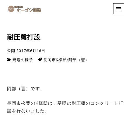
手しごと
お知らせ
お問い合わせ
耐圧盤打設
公開:2017年6月16日
現場の様子
長岡市K様邸
/
阿部（憲）
阿部（憲）です。
長岡市松葉のK様邸は，基礎の耐圧盤のコンクリート打
設を行ないました。