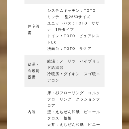
システムキッチン：TOTO
ミッテ I型2550サイズ
ユニットバス：TOTO サザ
住宅設
ナ 1坪タイプ
備
トイレ：TOTO ピュアレス
トEX
洗面台：TOTO サクア
給湯：ノーリツ ハイブリッ
給湯・
ド給湯器
冷暖房
冷暖房：ダイキン スゴ暖エ
設備
アコン
床：杉フローリング コルク
フローリング クッションフ
ロア
内装
壁：えちぜん和紙 ビニール
クロス 桧板
天井：えちぜん和紙 ビニー