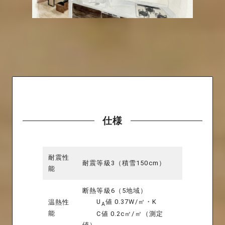
仕様
耐震性
耐震等級3（積雪150cm）
能
断熱等級6（5地域）
U
値 0.37W/㎡・K
温熱性
A
能
C値 0.2c㎡/㎡（測定
値）