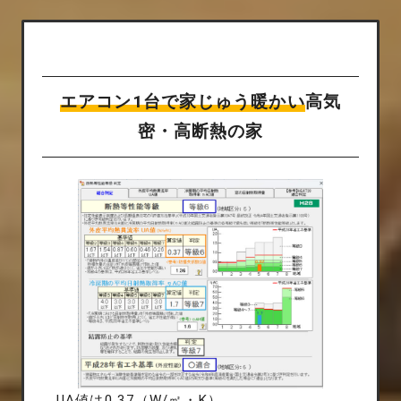
エアコン1台で家じゅう暖かい
高気
密・高断熱の家
UA値は0.37（W/㎡・K）。