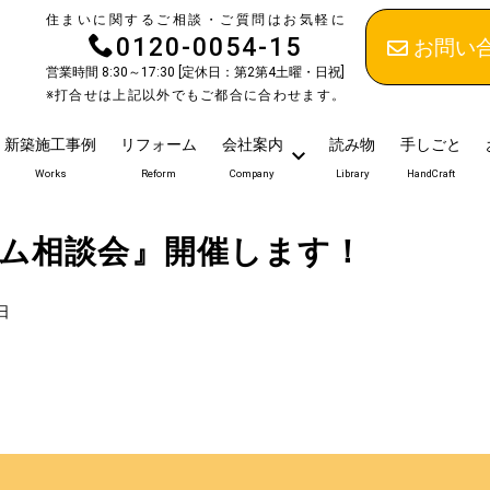
住まいに関するご相談・ご質問はお気軽に
0120-0054-15
お問い
営業時間 8:30～17:30 [定休日：第2第4土曜・日祝]
※打合せは上記以外でもご都合に合わせます。
新築施工事例
リフォーム
会社案内
読み物
手しごと
Works
Reform
Company
Library
HandCraft
ム相談会』開催します！
日