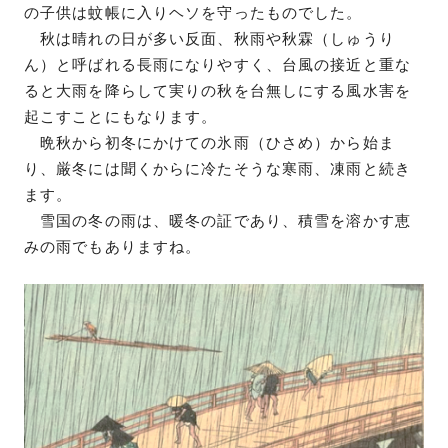
の子供は蚊帳に入りヘソを守ったものでした。
秋は晴れの日が多い反面、秋雨や秋霖（しゅうり
ん）と呼ばれる長雨になりやすく、台風の接近と重な
ると大雨を降らして実りの秋を台無しにする風水害を
起こすことにもなります。
晩秋から初冬にかけての氷雨（ひさめ）から始ま
り、厳冬には聞くからに冷たそうな寒雨、凍雨と続き
ます。
雪国の冬の雨は、暖冬の証であり、積雪を溶かす恵
みの雨でもありますね。