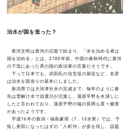
治水が国を造った？
黄河文明は黄河の氾濫で始まり、「水を治める者は
国を治める」とは、2700年前、中国の春秋時代に黄河
の下流にあった斉の国の政治家の言葉だそうです。
下って日本でも、武田氏の信玄堤の築堤など、名君
は治水を国造りの基本にしました。
新潟県では大河津分水の完成まで、毎年のように春
先は雪解け水で信濃川が氾濫し、蒲原平野を水浸しに
したと言われており、蒲原平野の端の長岡も度々被害
があったようです。
平成16年の新潟・福島豪雨（7．13水害）では、干
拓し美田になったはずの「八町沖」が姿を現し、話題