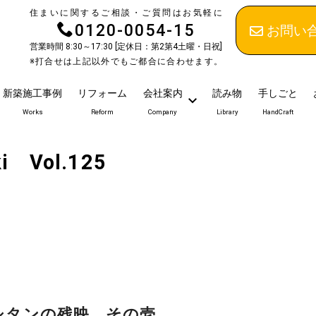
住まいに関するご相談・ご質問はお気軽に
0120-0054-15
お問い
営業時間 8:30～17:30 [定休日：第2第4土曜・日祝]
※打合せは上記以外でもご都合に合わせます。
新築施工事例
リフォーム
会社案内
読み物
手しごと
Works
Reform
Company
Library
HandCraft
i Vol.125
シタンの残映 その壱