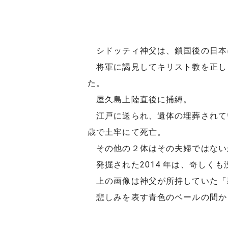
シドッティ神父は、鎖国後の日本
将軍に謁見してキリスト教を正し
た。
屋久島上陸直後に捕縛。
江戸に送られ、遺体の埋葬されてい
歳で土牢にて死亡。
その他の２体はその夫婦ではない
発掘された2014 年は、奇しくも没
上の画像は神父が所持していた「
悲しみを表す青色のベールの間か