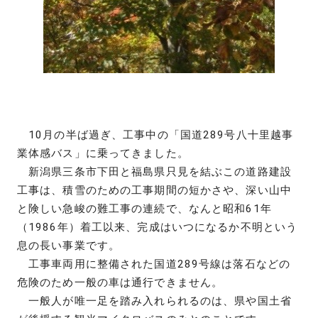
10月の半ば過ぎ、工事中の「国道289号八十里越事
業体感バス」に乗ってきました。
新潟県三条市下田と福島県只見を結ぶこの道路建設
工事は、積雪のための工事期間の短かさや、深い山中
と険しい急峻の難工事の連続で、なんと昭和61年
（1986年）着工以来、完成はいつになるか不明という
息の長い事業です。
工事車両用に整備された国道289号線は落石などの
危険のため一般の車は通行できません。
一般人が唯一足を踏み入れられるのは、県や国土省