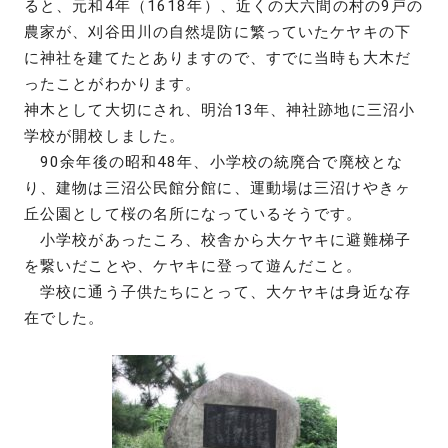
ると、元和4年（1618年）、近くの大六間の村の9戸の
農家が、刈谷田川の自然堤防に繁っていたケヤキの下
に神社を建てたとありますので、すでに当時も大木だ
ったことがわかります。
神木として大切にされ、明治13年、神社跡地に三沼小
学校が開校しました。
90余年後の昭和48年、小学校の統廃合で廃校とな
り、建物は三沼公民館分館に、運動場は三沼けやきヶ
丘公園として桜の名所になっているそうです。
小学校があったころ、校舎から大ケヤキに避難梯子
を繋いだことや、ケヤキに登って遊んだこと。
学校に通う子供たちにとって、大ケヤキは身近な存
在でした。