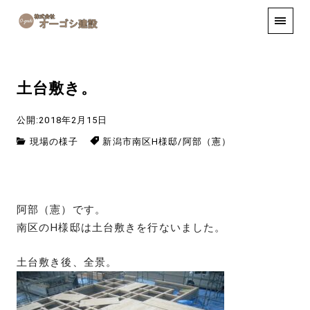
手しごと
お知らせ
お問い合わせ
土台敷き。
公開:2018年2月15日
現場の様子
新潟市南区H様邸
/
阿部（憲）
阿部（憲）です。
南区のH様邸は土台敷きを行ないました。
土台敷き後、全景。