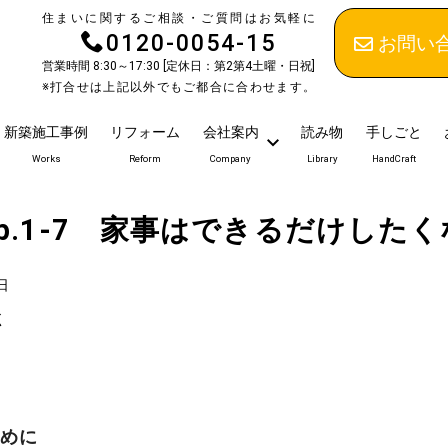
住まいに関するご相談・ご質問はお気軽に
0120-0054-15
お問い
営業時間 8:30～17:30 [定休日：第2第4土曜・日祝]
※打合せは上記以外でもご都合に合わせます。
新築施工事例
リフォーム
会社案内
読み物
手しごと
Works
Reform
Company
Library
HandCraft
p.1-7 家事はできるだけした
日
く
ために