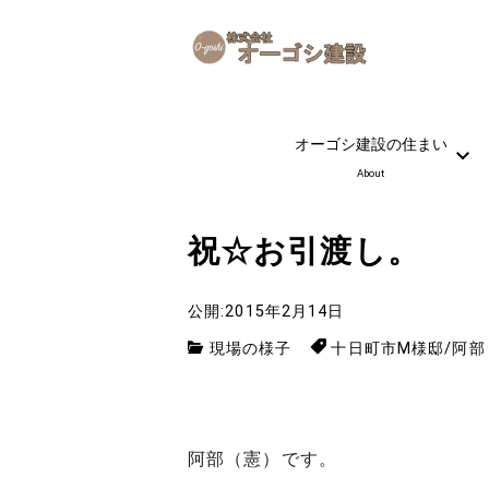
オーゴシ建設の住まい
About
祝☆お引渡し。
公開:2015年2月14日
現場の様子
十日町市M様邸
/
阿部
阿部（憲）です。