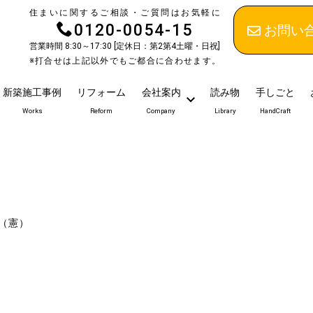
住まいに関するご相談・ご質問はお気軽に
0120-0054-15
お問い
営業時間 8:30～17:30 [定休日：第2第4土曜・日祝]
※打合せは上記以外でもご都合に合わせます。
新築施工事例
リフォーム
会社案内
読み物
手しごと
Works
Reform
Company
Library
HandCraft
（憲）