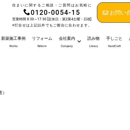
住まいに関するご相談・ご質問はお気軽に
0120-0054-15
お問い
営業時間 8:30～17:30 [定休日：第2第4土曜・日祝]
※打合せは上記以外でもご都合に合わせます。
新築施工事例
リフォーム
会社案内
読み物
手しごと
Works
Reform
Company
Library
HandCraft
憲）