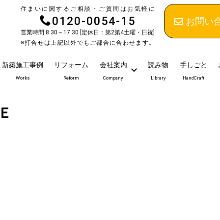
住まいに関するご相談・ご質問はお気軽に
0120-0054-15
お問い
営業時間 8:30～17:30 [定休日：第2第4土曜・日祝]
※打合せは上記以外でもご都合に合わせます。
新築施工事例
リフォーム
会社案内
読み物
手しごと
Works
Reform
Company
Library
HandCraft
Ｅ