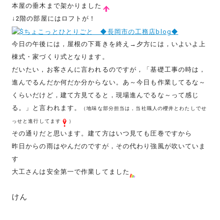
本屋の垂木まで架かりました
↓2階の部屋にはロフトが！
今日の午後には，屋根の下葺きを終え→夕方には，いよいよ上
棟式・家づくり式となります。
だいたい，お客さんに言われるのですが，「基礎工事の時は，
進んでるんだか何だか分からない。あ～今日も作業してるな～
くらいだけど，建て方見てると，現場進んでるな～って感じ
る。」と言われます。
（地味な部分担当は，当社職人の櫻井とわたしでせ
っせと進行してます
）
その通りだと思います。建て方はいつ見ても圧巻ですから
昨日からの雨はやんだのですが，その代わり強風が吹いていま
す
大工さんは安全第一で作業してました
けん