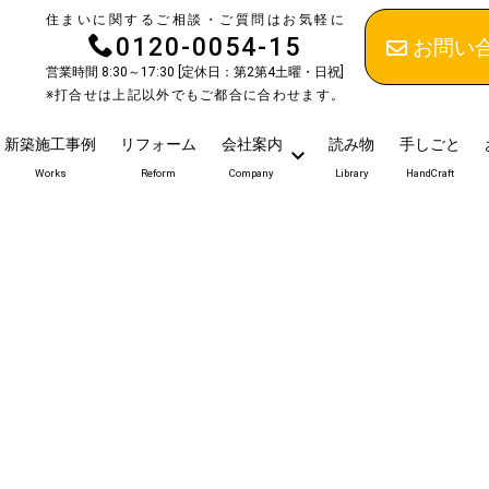
住まいに関するご相談・ご質問はお気軽に
0120-0054-15
お問い
営業時間 8:30～17:30 [定休日：第2第4土曜・日祝]
※打合せは上記以外でもご都合に合わせます。
新築施工事例
リフォーム
会社案内
読み物
手しごと
Works
Reform
Company
Library
HandCraft