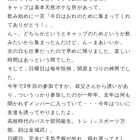
キャップは基本天然ボケな所があって。
飲み始めに一言『今日はおれのために集まってくれ
てありがとう！』。
ん～。どちらかというとキャップのためというか飲
みたいから集まったんだけど。ん～まあいいか。
次の日も仕事だったので早めに帰りました。楽しい
時間はあっという間でした。
そして，日曜日は毎年恒例，関原まつりの神輿でし
た。
今年で3年目の参加ですか。叔父さんから誘いがあ
り，ついうっかり参加したのが一昨年。去年は何も
聞かれずメンバーに入っていて・・・今年はついに
友達を誘ってやりましたよ。
高校時代のバスケ部同級生。トシ（←スポーツ万
能。顔は金城武）。
日曜日。完全に天気予報が外れ，晴れ渡ってまし