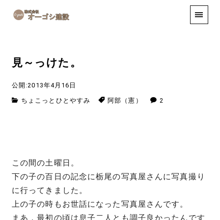
手しごと
お知らせ
お問い合わせ
見～っけた。
公開:2013年4月16日
ちょこっとひとやすみ
阿部（憲）
2
この間の土曜日。
下の子の百日の記念に栃尾の写真屋さんに写真撮り
に行ってきました。
上の子の時もお世話になった写真屋さんです。
まあ，最初の頃は息子二人とも調子良かったんです