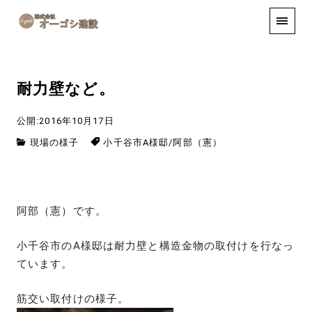
手しごと
お知らせ
お問い合わせ
耐力壁など。
公開:2016年10月17日
現場の様子
小千谷市A様邸
/
阿部（憲）
阿部（憲）です。
小千谷市のA様邸は耐力壁と構造金物の取付けを行なっ
ています。
筋交い取付けの様子。