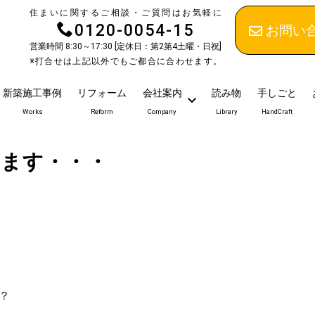
住まいに関するご相談・ご質問はお気軽に
0120-0054-15
お問い
営業時間 8:30～17:30 [定休日：第2第4土曜・日祝]
※打合せは上記以外でもご都合に合わせます。
新築施工事例
リフォーム
会社案内
読み物
手しごと
Works
Reform
Company
Library
HandCraft
ります・・・
）
？