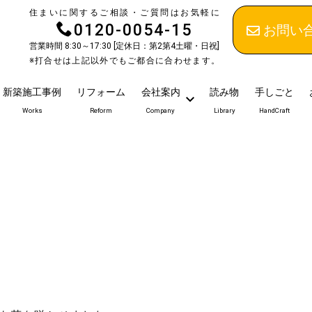
住まいに関するご相談・ご質問はお気軽に
0120-0054-15
お問い
営業時間 8:30～17:30 [定休日：第2第4土曜・日祝]
※打合せは上記以外でもご都合に合わせます。
新築施工事例
リフォーム
会社案内
読み物
手しごと
Works
Reform
Company
Library
HandCraft
）