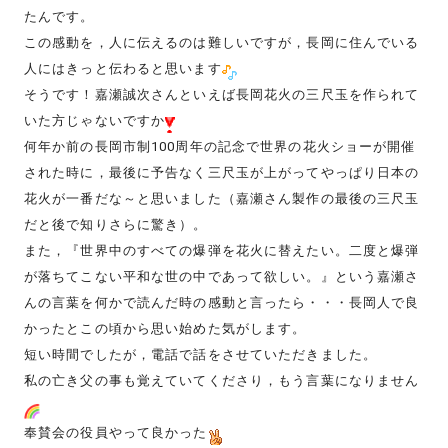
たんです。
この感動を，人に伝えるのは難しいですが，長岡に住んでいる
人にはきっと伝わると思います
そうです！嘉瀬誠次さんといえば長岡花火の三尺玉を作られて
いた方じゃないですか
何年か前の長岡市制100周年の記念で世界の花火ショーが開催
された時に，最後に予告なく三尺玉が上がってやっぱり日本の
花火が一番だな～と思いました（嘉瀬さん製作の最後の三尺玉
だと後で知りさらに驚き）。
また，『世界中のすべての爆弾を花火に替えたい。二度と爆弾
が落ちてこない平和な世の中であって欲しい。』という嘉瀬さ
んの言葉を何かで読んだ時の感動と言ったら・・・長岡人で良
かったとこの頃から思い始めた気がします。
短い時間でしたが，電話で話をさせていただきました。
私の亡き父の事も覚えていてくださり，もう言葉になりません
奉賛会の役員やって良かった