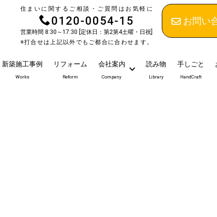
住まいに関するご相談・ご質問はお気軽に
0120-0054-15
お問い
営業時間 8:30～17:30 [定休日：第2第4土曜・日祝]
※打合せは上記以外でもご都合に合わせます。
新築施工事例
リフォーム
会社案内
読み物
手しごと
Works
Reform
Company
Library
HandCraft