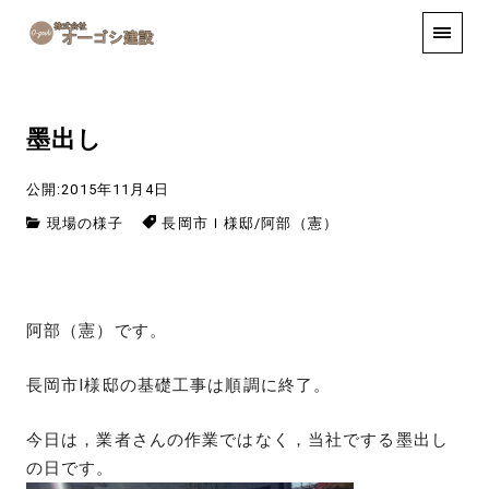
手しごと
お知らせ
お問い合わせ
墨出し
公開:2015年11月4日
現場の様子
長岡市Ｉ様邸
/
阿部（憲）
阿部（憲）です。
長岡市I様邸の基礎工事は順調に終了。
今日は，業者さんの作業ではなく，当社でする墨出し
の日です。