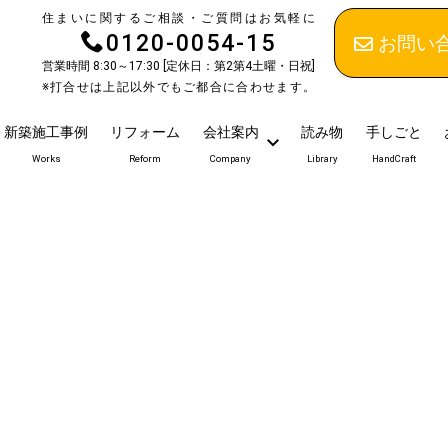
住まいに関するご相談・ご質問はお気軽に
0120-0054-15
お問い
営業時間 8:30～17:30 [定休日：第2第4土曜・日祝]
※打合せは上記以外でもご都合に合わせます。
新築施工事例
リフォーム
会社案内
読み物
手しごと
Works
Reform
Company
Library
HandCraft