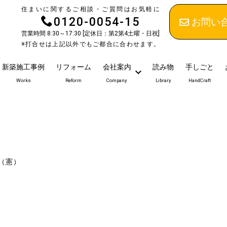
住まいに関するご相談・ご質問はお気軽に
0120-0054-15
お問い
営業時間 8:30～17:30 [定休日：第2第4土曜・日祝]
※打合せは上記以外でもご都合に合わせます。
新築施工事例
リフォーム
会社案内
読み物
手しごと
Works
Reform
Company
Library
HandCraft
（憲）