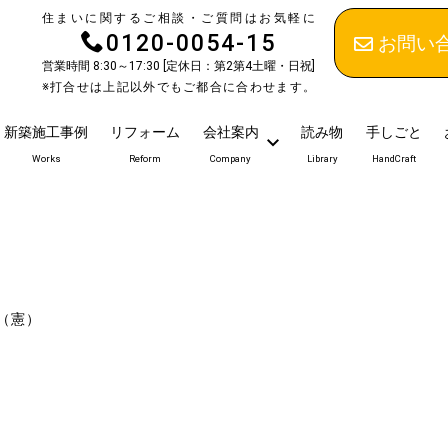
住まいに関するご相談・ご質問はお気軽に
0120-0054-15
お問い
営業時間 8:30～17:30 [定休日：第2第4土曜・日祝]
※打合せは上記以外でもご都合に合わせます。
新築施工事例
リフォーム
会社案内
読み物
手しごと
Works
Reform
Company
Library
HandCraft
（憲）