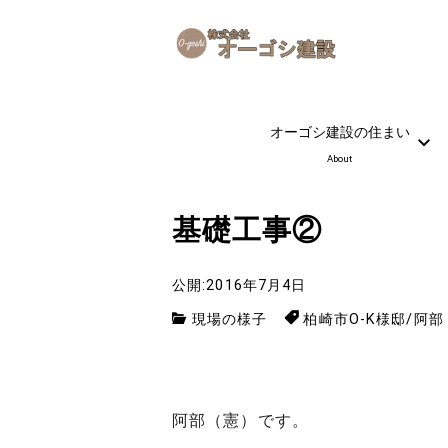
オーゴシ建設の住まい
About
基礎工事②
公開:2016年7月4日
現場の様子
柏崎市O-K様邸
/
阿部
阿部（憲）です。