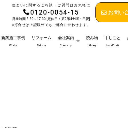
住まいに関するご相談・ご質問はお気軽に
0120-0054-15
お問い
営業時間 8:30～17:30 [定休日：第2第4土曜・日祝]
※打合せは上記以外でもご都合に合わせます。
新築施工事例
リフォーム
会社案内
読み物
手しごと
Works
Reform
Company
Library
HandCraft
）
）