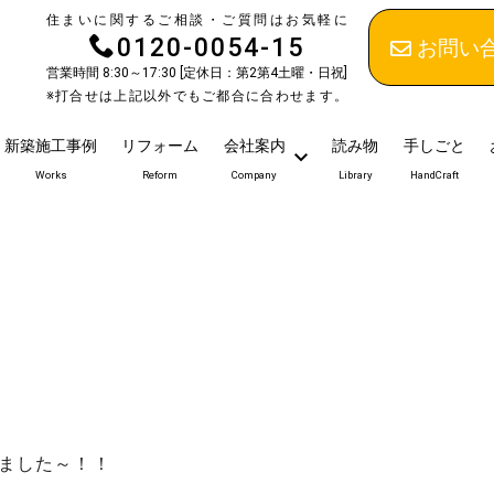
住まいに関するご相談・ご質問はお気軽に
0120-0054-15
お問い
営業時間 8:30～17:30 [定休日：第2第4土曜・日祝]
※打合せは上記以外でもご都合に合わせます。
新築施工事例
リフォーム
会社案内
読み物
手しごと
Works
Reform
Company
Library
HandCraft
）
ました～！！