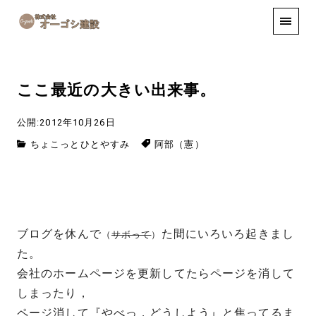
手しごと
お知らせ
お問い合わせ
ここ最近の大きい出来事。
公開:2012年10月26日
ちょこっとひとやすみ
阿部（憲）
ブログを休んで
た間にいろいろ起きまし
（
サボって
）
た。
会社のホームページを更新してたらページを消して
しまったり，
ページ消して『やべっ，どうしよう』と焦ってるま