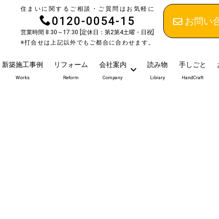
住まいに関するご相談・ご質問はお気軽に
0120-0054-15
お問い
営業時間 8:30～17:30 [定休日：第2第4土曜・日祝]
※打合せは上記以外でもご都合に合わせます。
新築施工事例
リフォーム
会社案内
読み物
手しごと
Works
Reform
Company
Library
HandCraft
）