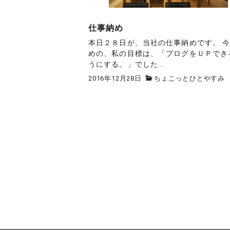
仕事納め
本日２８日が、当社の仕事納めです。 
めの、私の目標は、「ブログをＵＰでき
うにする。」でした...
2016年12月28日
ちょこっとひとやすみ
投
稿
の
ペ
ー
ジ
送