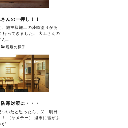
工さんの一押し！！
と、施主様施工の漆喰塗りがあ
 行ってきました。 大工さんの
...
現場の様子
・防寒対策に・・・
息ついたと思ったら、又、明日
！ （ヤメテー） 週末に雪がふ
...