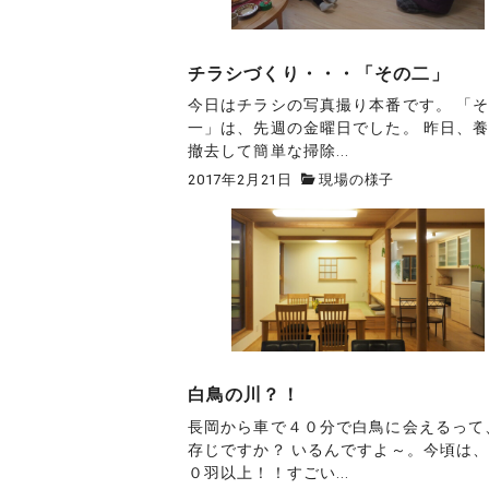
チラシづくり・・・「その二」
今日はチラシの写真撮り本番です。 「
一」は、先週の金曜日でした。 昨日、
撤去して簡単な掃除...
2017年2月21日
現場の様子
白鳥の川？！
長岡から車で４０分で白鳥に会えるって
存じですか？ いるんですよ～。今頃は
０羽以上！！すごい...