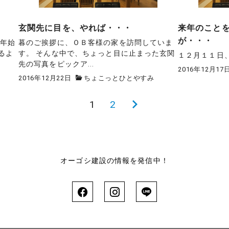
玄関先に目を、やれば・・・
来年のこと
が・・・
今年始
暮のご挨拶に、ＯＢ客様の家を訪問していま
るよ
す。 そんな中で、ちょっと目に止まった玄関
１２月１１日
先の写真をピックア...
2016年12月17
2016年12月22日
ちょこっとひとやすみ
1
2
次
の
ペ
ー
オーゴシ建設の情報を発信中！
ジ