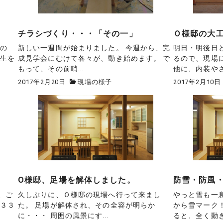
チラシづくり・・・「その一」
Ｏ様邸の大
その
新しい一週間が始まりました。 今週から、完
明日・明後日
養生を
成見学会にむけて各々が、動き始めます。 で
るので、現場に
もって、その前哨...
他に、内装やさん
2017年2月20日
現場の様子
2017年2月10日
O様邸、足場を解体しました。
防雪・防風
、ご
久しぶりに、Ｏ様邸の現場へ行って来まし
やっと雪も一
、３３
た。 足場が解体され、その全容が明らか
から雪マーク！
に・・・ 周囲の風景にす...
ると、全く動きが