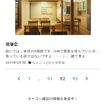
現場②
続いては，鉢伏のS様邸です（GWで更新を休んでいた分，
焦っている訳ではないですよ・・・）。 建て替え...
2011年5月7日
ちょこっとひとやすみ
投
前
1
…
91
92
93
次
稿
の
の
の
ペ
ペ
オーゴシ建設の情報を発信中！
ペ
ー
ー